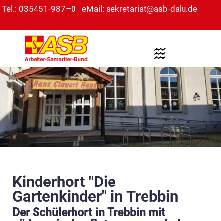
Tel.: 035451-987–0
eMail: sekretariat@asb-dalu.de
Kinderhort "Die
Gartenkinder" in Trebbin
Der Schülerhort in Trebbin mit