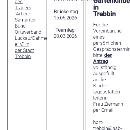
Gartenkinde
des
in
Trägers
Brückentag
Trebbin
"Arbeiter-
15.05.2026
Samariter-
Für die
Bund
Teamtag
Vereinbarung
Ortsverband
20.03.2026
eines
Luckau/Dahme
persönlichen
e. V." in
Gesprächstermi
der Stadt
bitte
den
Trebbin
Antrag
vollständig
ausgefüllt
an die
Kinder­
tagesstätten­
leiterin
Frau Ziemann
per Email:
hort-
trebbin@asb-