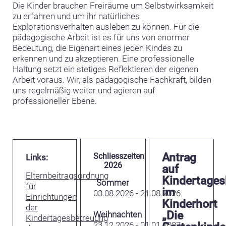
Die Kinder brauchen Freiräume um Selbstwirksamkeit
zu erfahren und um ihr natürliches
Explorationsverhalten ausleben zu können. Für die
pädagogische Arbeit ist es für uns von enormer
Bedeutung, die Eigenart eines jeden Kindes zu
erkennen und zu akzeptieren. Eine professionelle
Haltung setzt ein stetiges Reflektieren der eigenen
Arbeit voraus. Wir, als pädagogische Fachkraft, bilden
uns regelmäßig weiter und agieren auf
professioneller Ebene.
Antrag
Schliesszeiten
Links:
2026
auf
Elternbeitragsordnung
Kindertages
Sommer
für
im
03.08.2026 -
21.08.2026
Einrichtungen
Kinderhort
der
„Die
Weihnachten
Kindertagesbetreuung
23.12.2026 -
01.01.2027