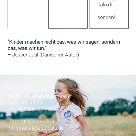
dalu.de
senden!
"Kinder machen nicht das, was wir sagen, sondern
das, was wir tun."
– Jesper Juul (Dänischer Autor)
ASB OV Luckau/Dahme e.V.
Nordhag 17-19
15936 Dahme / Mark
Tel.: 035451 - 987–0
sekretariat@asb-dalu.de