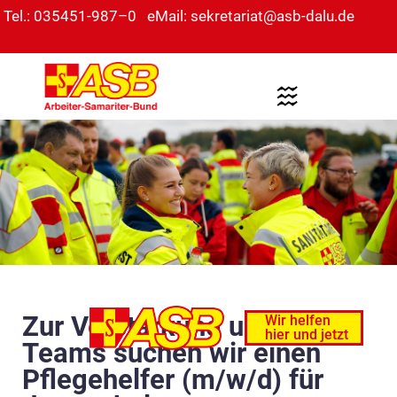
Tel.: 035451-987–0
eMail: sekretariat@asb-dalu.de
Zur Verstärkung unseres
Wir helfen
hier und jetzt
Teams suchen wir einen
Pflegehelfer (m/w/d) für