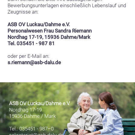
Bewerbungsunterlagen einschließlich Lebenslauf und
Zeugnisse an:
ASB OV Luckau/Dahme e.V.
Personalwesen Frau Sandra Riemann
Nordhag 17-19, 15936 Dahme/Mark
Tel. 035451 - 987 81
oder per E-Mail an:
s.riemann@asb-dalu.de
ASB OV Luckau/Dahme e.V.
Nordhag 17-19
15936 Dahme / Mark
Tel.: 035451 - 987–0
sekretariat@asb-dalu.de